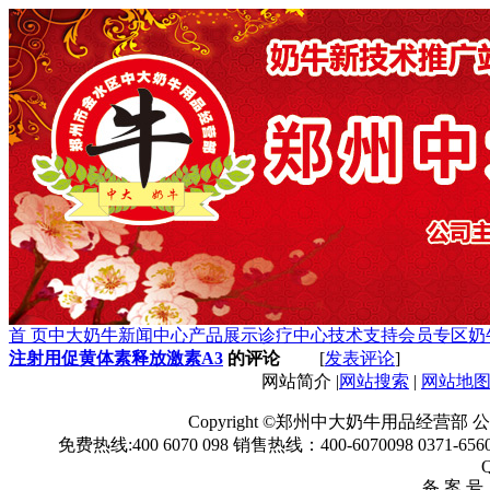
首 页
中大奶牛
新闻中心
产品展示
诊疗中心
技术支持
会员专区
奶
注射用促黄体素释放激素A3
的评论
[
发表评论
]
网站简介 |
网站搜索
|
网站地
Copyright ©郑州中大奶牛用品经
免费热线:400 6070 098 销售热线：400-6070098 0371-6560
备 案 号