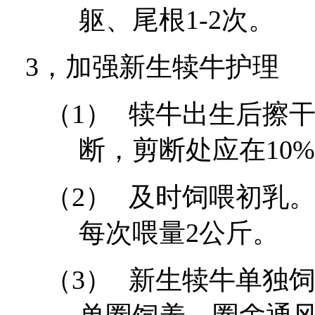
躯、尾根
1-2
次。
3，
加强新生犊牛护理
（1）
犊牛出生后擦
断，剪断处应在
10%
（2）
及时饲喂初乳
每次喂量
2
公斤。
（3）
新生犊牛单独饲