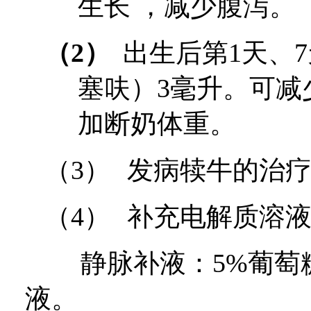
生长 ，减少腹泻。
（2）
出生后第
1
天、
7
塞呋）
3
毫升。可减
加断奶体重。
（3）
发病犊牛的治
（4）
补充电解质溶
静脉补液：
5%
葡萄
液。