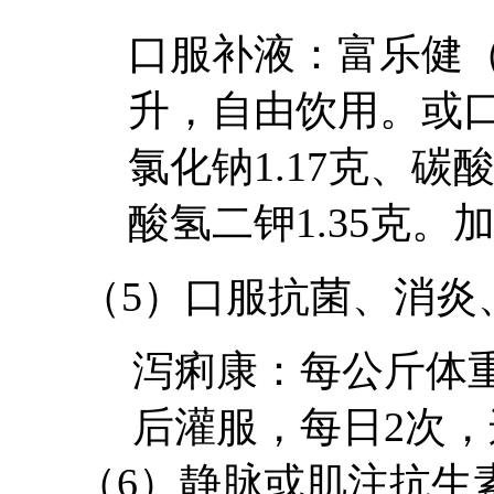
口服补液：富乐健
升，自由饮用。或
氯化钠
1.17
克、碳
酸氢二钾
1.35
克。
（
5
）口服抗菌、消炎
泻痢康：每公斤体
后灌服，每日
2
次，
（
6
）静脉或肌注抗生