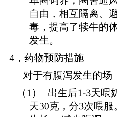
单圈饲养，圈舍通
自由，相互隔离、
毒，提高了犊牛的
发生。
4，
药物预防措施
对于有腹泻发生的场
（1）
出生后
1-3
天喂
天
30
克，分
3
次喂服