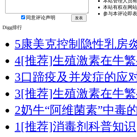
本站管理人员
本站有权在网
参与本评论即
同意评论声明
发表
Digg排行
5
康美克控制隐性乳房
4
[推荐]生殖激素在牛
3
口蹄疫及并发症的应
3
[推荐]生殖激素在牛
2
奶牛“阿维菌素”中毒
1
[推荐]消毒剂科普知识