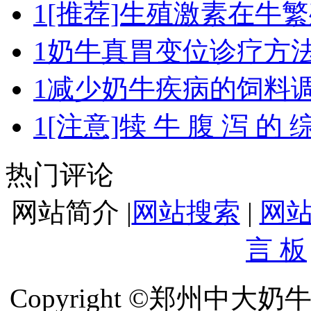
1
[推荐]生殖激素在牛
1
奶牛真胃变位诊疗方
1
减少奶牛疾病的饲料
1
[注意]犊 牛 腹 泻 的 
热门评论
网站简介 |
网站搜索
|
网
言 板
Copyright ©郑州中