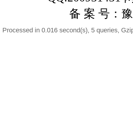
备 案 号：豫I
Processed in 0.016 second(s), 5 queries, Gzi