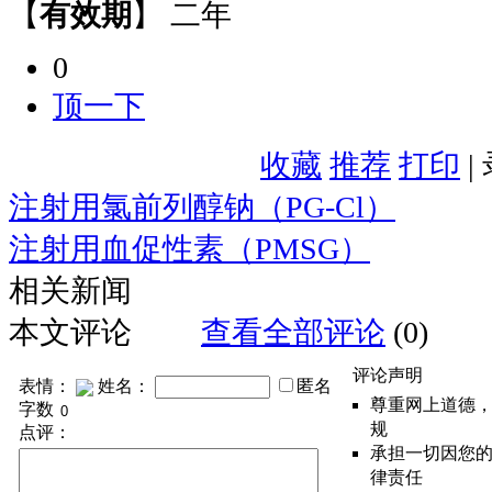
【
有效期
】 二年
0
顶一下
收藏
推荐
打印
|
注射用氯前列醇钠（PG-Cl）
注射用血促性素（PMSG）
相关新闻
本文评论
查看全部评论
(0)
评论声明
表情：
姓名：
匿名
尊重网上道德
字数
规
点评：
承担一切因您
律责任