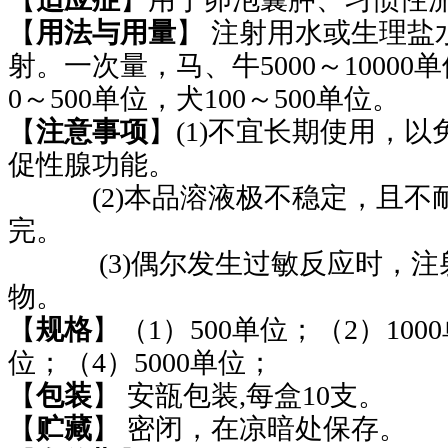
【
用法与用量
】
注射用水或生理盐
射。一次量，马、牛
5000
～
10000
单
0
～
500
单位，犬
100
～
500
单位。
【
注意事项
】
(1)
不宜长期使用，以
促性腺功能。
(2)
本品溶液极不稳定，且不
完。
(3)
偶尔发生过敏反应时，注
物。
【
规格
】（
1
）
500
单位；（
2
）
1000
位；（
4
）
5000
单位；
【
包装
】 安瓿包装
,
每盒
10
支。
【
贮藏
】
密闭，在凉暗处保存。