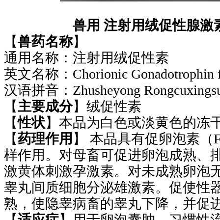
兽用 注射用绒促性腺激
【
兽药名称
】
通用名称：注射用绒促性素
英文名称：
Chorionic Gonadotrophin f
汉语拼音：
Zhusheyong Rongcuxings
【
主要成分
】
绒
促性素
【
性状
】本品为白色或淡黄色的冻
【
药理作用
】
本品具有促卵泡
素（
样作用。对母
畜可促进卵泡成熟、
激黄体刺激孕激素。对未成熟卵泡
睾丸间质细胞分泌雄激素。促使性
熟，使隐睾病畜的睾丸下降，并促
【
适应症
】
用于卵泡囊肿、习惯性