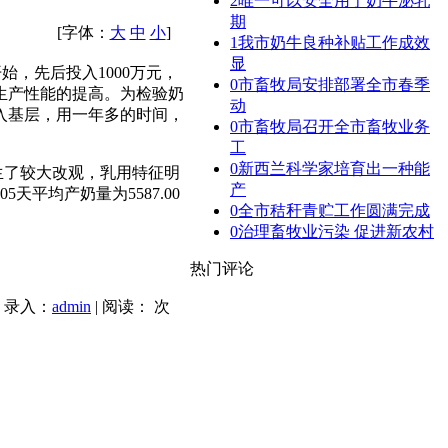
2
唯一可以安全用于奶牛泌乳
期
[字体：
大
中
小
]
1
我市奶牛良种补贴工作成效
显
开始，先后投入
1000
万元，
0
市畜牧局安排部署全市春季
生产性能的提高。为检验奶
动
入基层，用一年多的时间，
0
市畜牧局召开全市畜牧业务
工
0
新西兰科学家培育出一种能
生了较大改观，乳用特征明
产
05
天平均产奶量为
5587.00
0
全市秸秆青贮工作圆满完成
0
治理畜牧业污染 促进新农村
热门评论
| 录入：
admin
| 阅读：
次