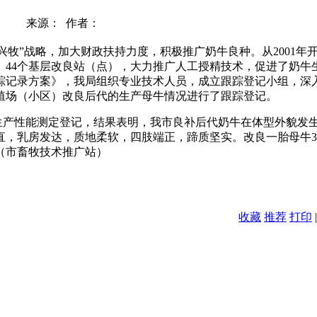
来源： 作者：
兴牧”战略，加大财政扶持力度，积极推广奶牛良种。从
2001
年
、
44
个基层改良站（点），大力推广人工授精技术，促进了奶牛
踪记录方案》，我局组织专业技术人员，成立跟踪登记小组，深
殖场（小区）改良后代的生产母牛情况进行了跟踪登记。
生产性能测定登记，结果表明，我市良补后代奶牛在体型外貌发
直，乳房发达，质地柔软，四肢端正，蹄质坚实。改良一胎母牛
3
（市畜牧技术推广站）
收藏
推荐
打印