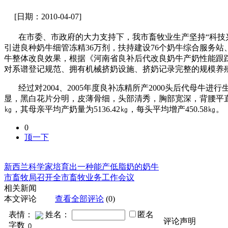
[日期：2010-04-07]
在市委、市政府的大力支持下，我市畜牧业生产坚持“科技
引进良种奶牛细管冻精
36
万剂，扶持建设
76
个奶牛综合服务站
牛整体改良效果，
根据《河南省良补后代改良奶牛产奶性能跟
对系谱登记规范、拥有机械挤奶设施、挤奶记录完整的规模养
经过对
2004
、
2005
年度良补冻精所产
2000
头后代母牛进行
显，黑白花片分明，皮薄骨细，头部清秀，胸部宽深，背腰平
㎏，其母亲平均产奶量为
5136.42
㎏，每头平均增产
450.58
㎏。
0
顶一下
新西兰科学家培育出一种能产低脂奶的奶牛
市畜牧局召开全市畜牧业务工作会议
相关新闻
本文评论
查看全部评论
(0)
表情：
姓名：
匿名
评论声明
字数