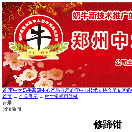
首 页
中大奶牛
新闻中心
产品展示
诊疗中心
技术支持
会员专区
奶
首页
→
产品展示
→
奶牛常规用器械
背景：
阅读新闻
修蹄钳