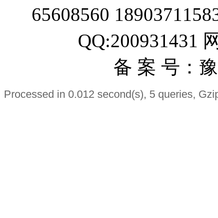
65608560 189037115
QQ:200931431
备 案 号：豫I
Processed in 0.012 second(s), 5 queries, Gzi