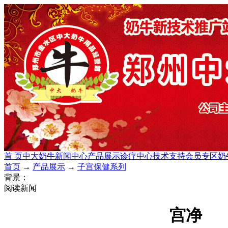
首 页
中大奶牛
新闻中心
产品展示
诊疗中心
技术支持
会员专区
奶
首页
→
产品展示
→
子宫保健系列
背景：
阅读新闻
宫净