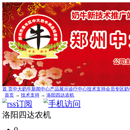
首 页
中大奶牛
新闻中心
产品展示
诊疗中心
技术支持
会员专区
奶
首页
→
技术支持
→
洛阳四达农机
洛阳四达农机
0