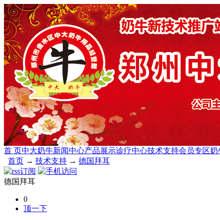
首 页
中大奶牛
新闻中心
产品展示
诊疗中心
技术支持
会员专区
奶
首页
→
技术支持
→
德国拜耳
德国拜耳
0
顶一下